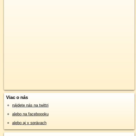
Viac o nás
nájdete nás na twittri
alebo na faceboooku
alebo aj v správach