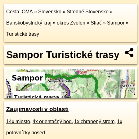
Cesta:
OMA
»
Slovensko
»
Stredné Slovensko
»
Banskobystrický kraj
»
okres Zvolen
»
Sliač
»
Sampor
»
Turistické trasy
Sampor Turistické trasy
Turistická mapa
Zaujimavosti v oblasti
14x miesto
,
4x orientačný bod
,
1x chranený strom
,
1x
poľovnícky posed